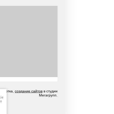
зработка,
создание сайтов
в студии
Мегагрупп.
ie
но