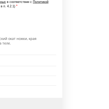
нных
в соответствии с
Политикой
*
в п. 4.2.1)
кий окат ножки, края
 теле.