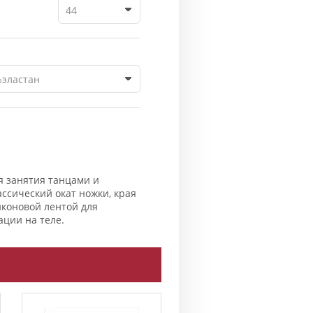
44
%эластан
я занятия танцами и
ассический окат ножки, края
коновой лентой для
ции на теле.