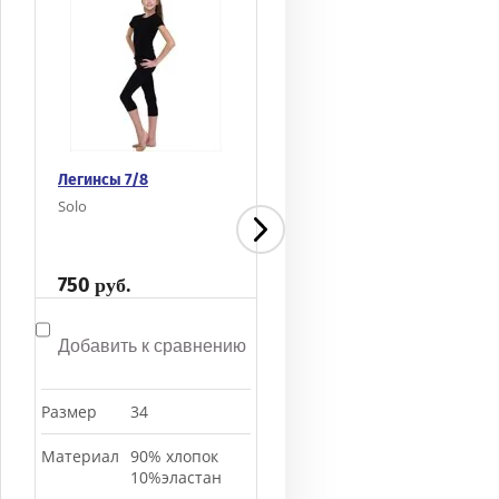
Легинсы 7/8
Легинсы 7/8
Solo
Solo
750
990
руб.
руб.
Добавить к сравнению
Добавить к сравнени
Размер
34
Размер
36
Материал
90% хлопок
Материал
90% хлопок
10%эластан
10%эластан