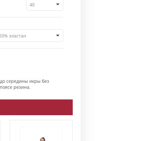
40
20% эластан
до середины икры без
 поясе резина.